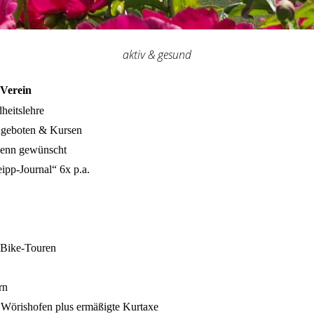
aktiv & gesund
 Verein
heitslehre
Angeboten & Kursen
 wenn gewünscht
eipp-Journal“ 6x p.a.
e
-Bike-Touren
ern
 Wörishofen plus ermäßigte Kurtaxe