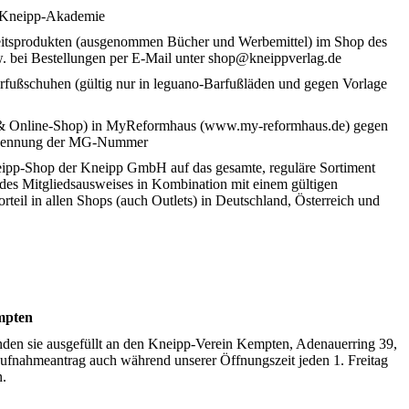
n-Kneipp-Akademie
itsprodukten (ausgenommen Bücher und Werbemittel) im Shop des
. bei Bestellungen per E-Mail unter shop@kneippverlag.de
fußschuhen (gültig nur in leguano-Barfußläden und gegen Vorlage
h & Online-Shop) in MyReformhaus (www.my-reformhaus.de) gegen
. Nennung der MG-Nummer
ipp-Shop der Kneipp GmbH auf das gesamte, reguläre Sortiment
des Mitgliedsausweises in Kombination mit einem gültigen
orteil in allen Shops (auch Outlets) in Deutschland, Österreich und
mpten
enden sie ausgefüllt an den Kneipp-Verein Kempten, Adenauerring 39,
fnahmeantrag auch während unserer Öffnungszeit jeden 1. Freitag
n.